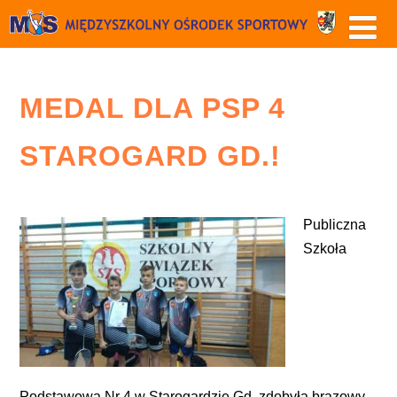
MEDAL DLA PSP 4
STAROGARD GD.!
Publiczna
Szkoła
Podstawowa Nr 4 w Starogardzie Gd. zdobyła brązowy