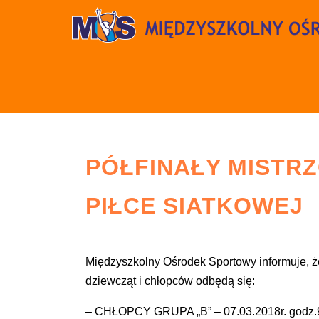
PÓŁFINAŁY MISTR
PIŁCE SIATKOWEJ
Międzyszkolny Ośrodek Sportowy informuje, że
dziewcząt i chłopców odbędą się:
– CHŁOPCY GRUPA „B” – 07.03.2018r. godz.9.