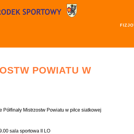
FIZJ
ZOSTW POWIATU W
 Półfinały Mistrzostw Powiatu w piłce siatkowej
00 sala sportowa II LO