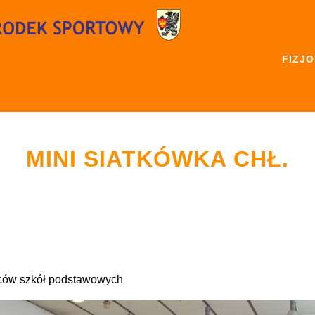
FIZJ
MINI SIATKÓWKA CHŁ.
pców szkół podstawowych