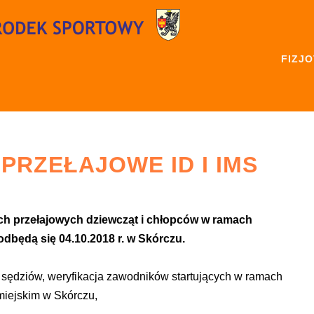
FIZJ
PRZEŁAJOWE ID I IMS
h przełajowych dziewcząt i chłopców w ramach
 odbędą się 04.10.2018 r. w Skórczu.
i sędziów, weryfikacja zawodników startujących w ramach
 miejskim w Skórczu,