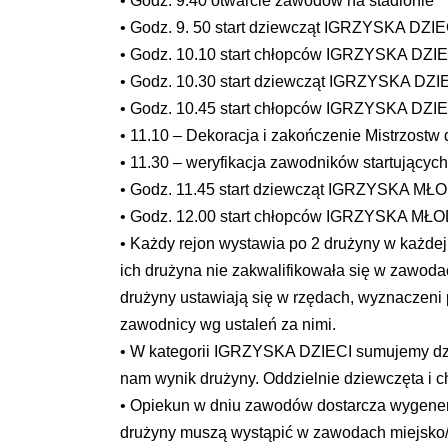
• Godz. 9.40 otwarcie zawodów na stadionie
• Godz. 9. 50 start dziewcząt IGRZYSKA DZIE
• Godz. 10.10 start chłopców IGRZYSKA DZIEC
• Godz. 10.30 start dziewcząt IGRZYSKA DZIE
• Godz. 10.45 start chłopców IGRZYSKA DZIEC
• 11.10 – Dekoracja i zakończenie Mistrzostw
• 11.30 – weryfikacja zawodników startującyc
• Godz. 11.45 start dziewcząt IGRZYSKA MŁ
• Godz. 12.00 start chłopców IGRZYSKA MŁ
• Każdy rejon wystawia po 2 drużyny w każdej k
ich drużyna nie zakwalifikowała się w zawoda
drużyny ustawiają się w rzędach, wyznaczeni prz
zawodnicy wg ustaleń za nimi.
• W kategorii IGRZYSKA DZIECI sumujemy dzi
nam wynik drużyny. Oddzielnie dziewczęta i c
• Opiekun w dniu zawodów dostarcza wygene
drużyny muszą wystąpić w zawodach miejsko