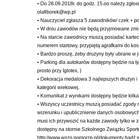
• Do 28.09.2018r. do godz. 15.oo należy zgł
olafiborek@wp.pl
• Nauczyciel zgłasza 5 zawodników/ czek + p
• W dniu zawodów nie będą przyjmowane zmi
• Na starcie zawodnicy muszą posiadać karte
numerem startowy, przypiętą agrafkami do kosz
• Bardzo proszę, żeby drużyny były ubrane w je
• Parking dla autokarów dostępny będzie na t
prosto przy Iglotex, )
• Dekoracja medalowa 3 najlepszych drużyn i
kategorii wiekowej.
• Komunikat z wynikami dostępny będzie kilk
• Wszyscy uczestnicy muszą posiadać zgody r
wizerunku i upublicznienie danych osobowych.
musi ich przywozić na każde zawody tylko w z
dostępny na stornie Szkolnego Związku Spo
http://www.wszs.pomorze.pl/dokumenty bądź