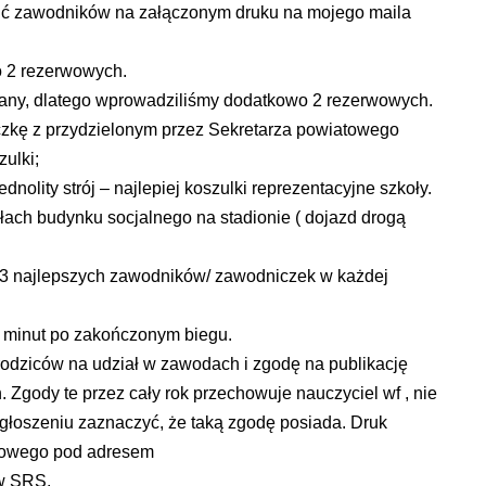
osić zawodników na załączonym druku na mojego maila
o 2 rezerwowych.
any, dlatego wprowadziliśmy dodatkowo 2 rezerwowych.
czkę z przydzielonym przez Sekretarza powiatowego
ulki;
dnolity strój – najlepiej koszulki reprezentacyjne szkoły.
yłach budynku socjalnego na stadionie ( dojazd drogą
 3 najlepszych zawodników/ zawodniczek w każdej
a minut po zakończonym biegu.
odziców na udział w zawodach i zgodę na publikację
 Zgody te przez cały rok przechowuje nauczyciel wf , nie
głoszeniu zaznaczyć, że taką zgodę posiada. Druk
rtowego pod adresem
 w SRS.