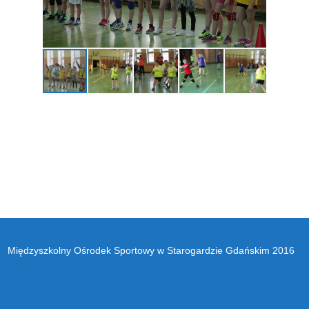
Międzyszkolny Ośrodek Sportowy w Starogardzie Gdańskim 2016