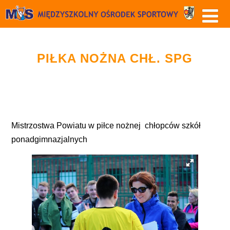
PIŁKA NOŻNA CHŁ. SPG
Mistrzostwa Powiatu w piłce nożnej chłopców szkół
ponadgimnazjalnych