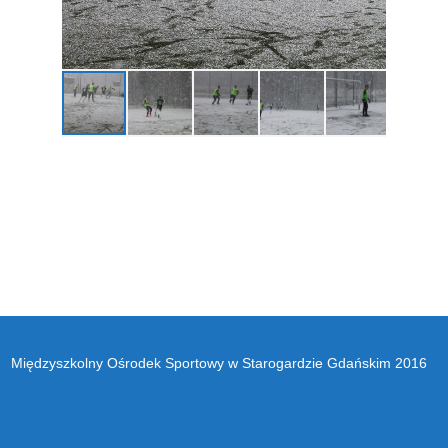
Międzyszkolny Ośrodek Sportowy w Starogardzie Gdańskim 2016