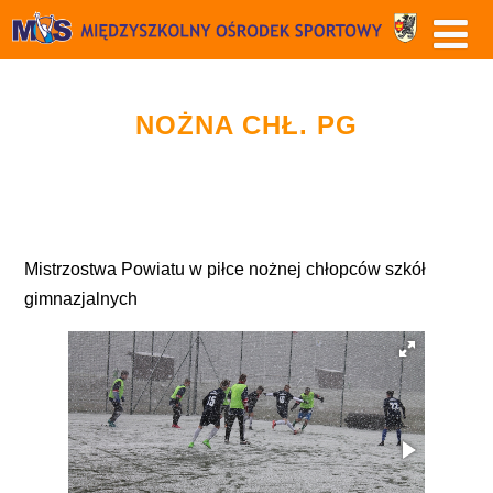
NOŻNA CHŁ. PG
Mistrzostwa Powiatu w piłce nożnej chłopców szkół
gimnazjalnych