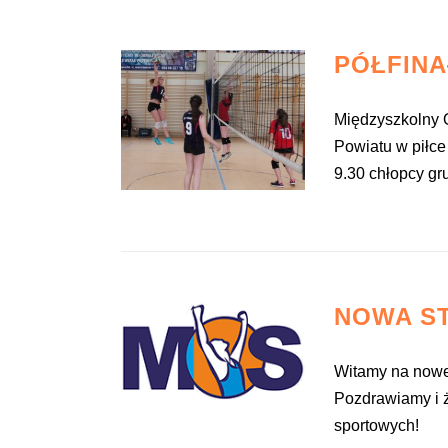
PÓŁFINA
Międzyszkolny O
Powiatu w piłce
9.30 chłopcy gru
NOWA S
Witamy na nowej
Pozdrawiamy i
sportowych!