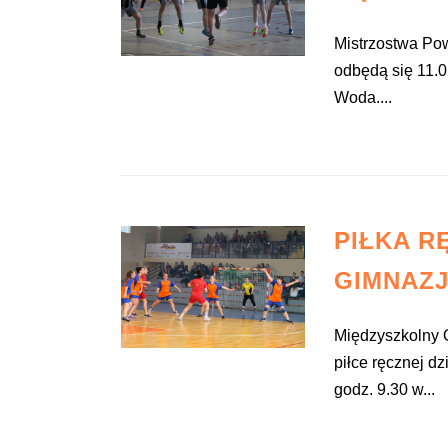
Mistrzostwa Pow
odbędą się 11.0
Woda....
PIŁKA R
GIMNAZ
Międzyszkolny 
piłce ręcznej d
godz. 9.30 w...