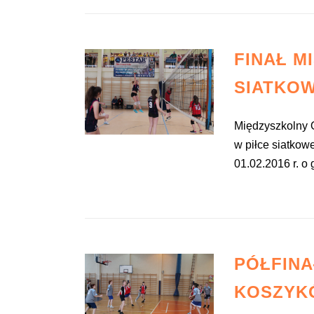
FINAŁ M
SIATKO
Międzyszkolny O
w piłce siatkow
01.02.2016 r. o 
PÓŁFINA
KOSZYK