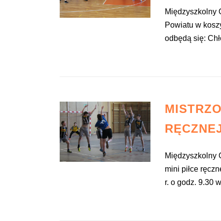
Międzyszkolny O
Powiatu w kosz
odbędą się: Chło
MISTRZO
RĘCZNE
Międzyszkolny 
mini piłce ręcz
r. o godz. 9.30 w.