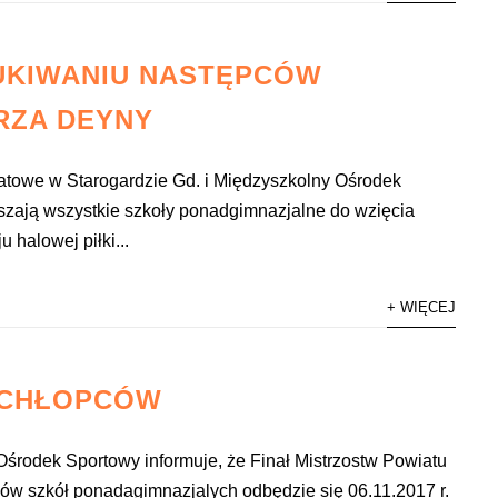
UKIWANIU NASTĘPCÓW
RZA DEYNY
atowe w Starogardzie Gd. i Międzyszkolny Ośrodek
szają wszystkie szkoły ponadgimnazjalne do wzięcia
u halowej piłki...
+ WIĘCEJ
 CHŁOPCÓW
środek Sportowy informuje, że Finał Mistrzostw Powiatu
ców szkół ponadagimnazjalych odbędzie się 06.11.2017 r.