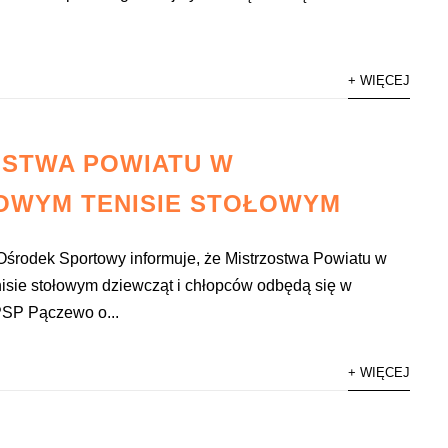
+ WIĘCEJ
OSTWA POWIATU W
OWYM TENISIE STOŁOWYM
Ośrodek Sportowy informuje, że Mistrzostwa Powiatu w
isie stołowym dziewcząt i chłopców odbędą się w
PSP Pączewo o...
+ WIĘCEJ