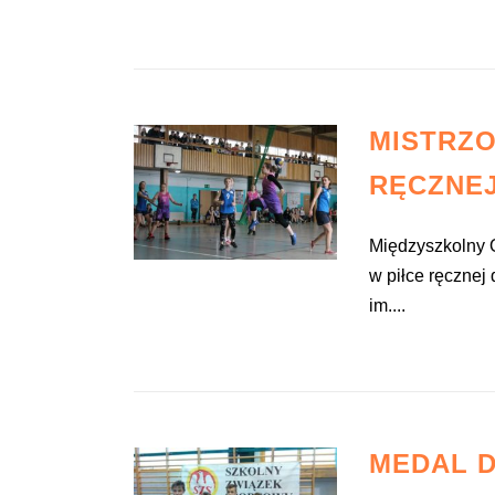
MISTRZO
RĘCZNE
Międzyszkolny O
w piłce ręcznej
im....
MEDAL D