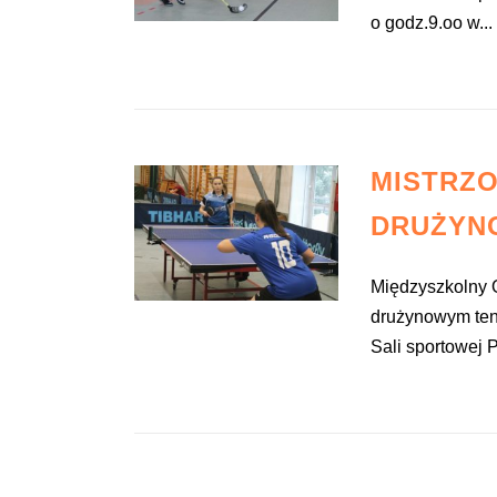
o godz.9.oo w...
MISTRZ
DRUŻYN
Międzyszkolny 
drużynowym ten
Sali sportowej 