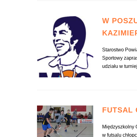
W POSZ
KAZIMIE
Starostwo Powi
Sportowy zapra
udziału w turniej
FUTSAL
Międzyszkolny O
w futsalu chłop