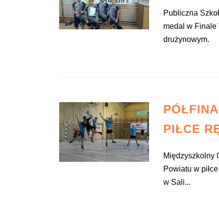
Publiczna Szko
medal w Finale
drużynowym.
PÓŁFINA
PIŁCE R
Międzyszkolny O
Powiatu w piłce
w Sali...