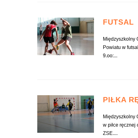
FUTSAL
Międzyszkolny O
Powiatu w futsa
9.oo:...
PIŁKA R
Międzyszkolny O
w piłce ręcznej
ZSE....