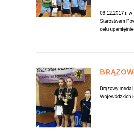
08.12.2017 r. w
Starostwem Pow
celu upamiętnien
BRĄZOW
Brązowy medal A
Wojewódzkich Ig